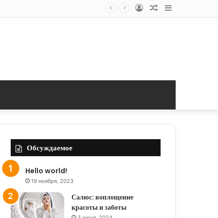
Log
Random
Sidebar
In
Article
Обсуждаемое
Hello world!
19 ноября, 2023
Салюс: воплощение
красоты и заботы
3 июня, 2024