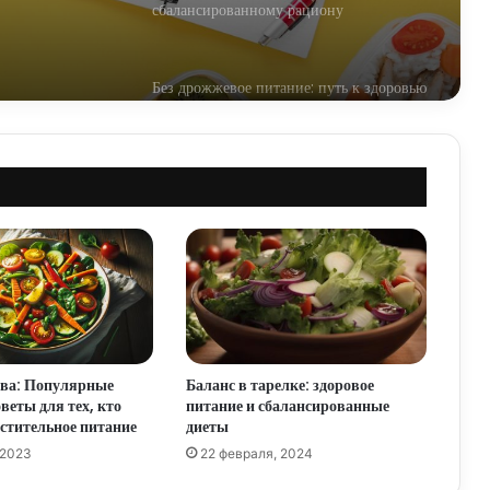
сбалансированному рациону
Без дрожжевое питание: путь к здоровью
и долголетию
Овощной рай: все о диете на овощах
Как получить гражданство РФ:
пошаговое руководство
Приготовление вкусных и полезных
блюд: искусство кулинарии
тва: Популярные
Баланс в тарелке: здоровое
веты для тех, кто
питание и сбалансированные
стительное питание
диеты
 2023
22 февраля, 2024
Путь к здоровью и счастью: принципы
здорового питания