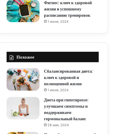
Фитнес: ключ к здоровой
жизни и успешному
расписанию тренировок
1 июня, 2024
Похожее
Сбалансированная диета:
ключ к здоровой и
полноценной жизни
1 июня, 2024
Диета при гипотиреозе:
улучшаем симптомы и
поддерживаем
гормональный баланс
28 мая, 2024