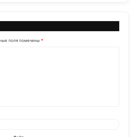
Сбалансированная диета: ключ к
здоровой и полноценной жизни
ьные поля помечены
*
Диета при гипотиреозе: улучшаем
симптомы и поддерживаем
гормональный баланс
Прощай диеты, здравствуй правильное
питание!
Питание для диеты: ваш путеводитель к
здоровому и сбалансированному
рациону
Раздельное питание: путь к здоровому и
сбалансированному рациону