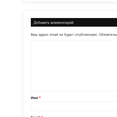
Добавить комментарий
Ваш адрес email не будет опубликован.
Обязател
К
о
м
м
е
н
т
Имя
*
а
р
и