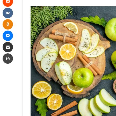
VKontakte
Odnoklassniki
Messenger
Share via Email
Print