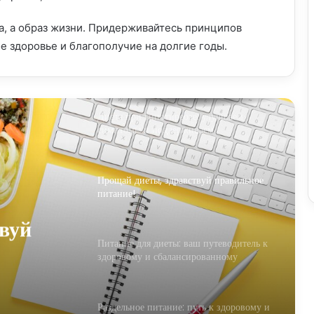
здорового питания
а, а образ жизни. Придерживайтесь принципов
е здоровье и благополучие на долгие годы.
Сбалансированная диета: ключ к
здоровой и полноценной жизни
Диета при гипотиреозе: улучшаем
симптомы и поддерживаем
гормональный баланс
Прощай диеты, здравствуй правильное
питание!
вуй
Питание для диеты: ваш путеводитель к
здоровому и сбалансированному
рациону
Раздельное питание: путь к здоровому и