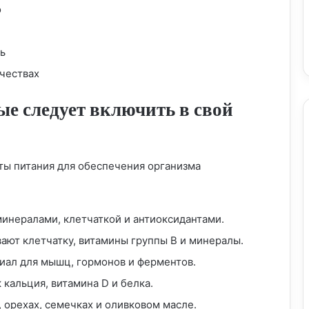
о
нь
Без дрожжевое питание: путь к здоровью
ичествах
и долголетию
е следует включить в свой
Овощной рай: все о диете на овощах
ты питания для обеспечения организма
Как получить гражданство РФ:
пошаговое руководство
инералами, клетчаткой и антиоксидантами.
Приготовление вкусных и полезных
ают клетчатку, витамины группы B и минералы.
блюд: искусство кулинарии
ал для мышц, гормонов и ферментов.
кальция, витамина D и белка.
Путь к здоровью и счастью: принципы
 орехах, семечках и оливковом масле.