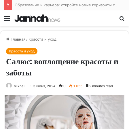
Интенсивные тренировки: путь к максимальной производительности
Меню
По
Главная
/
Красота и уход
Красота и уход
Салюс: воплощение красоты и
заботы
Mikhail
3 июня, 2024
0
1 055
2 minutes read