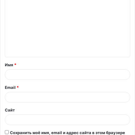
К
о
м
м
е
н
т
Имя
*
а
р
и
Email
*
й
*
Сайт
Сохранить моё имя, email и адрес сайта в этом браузере