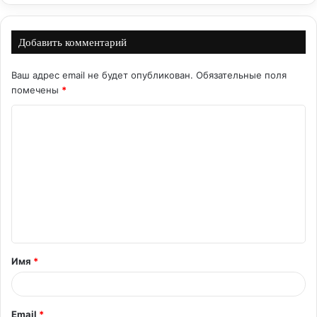
Добавить комментарий
Ваш адрес email не будет опубликован.
Обязательные поля
помечены
*
К
о
м
м
е
н
т
Имя
*
а
р
и
Email
*