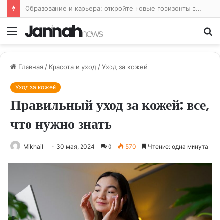
Интенсивные тренировки: путь к максимальной производительности
Меню
По
Главная
/
Красота и уход
/
Уход за кожей
Уход за кожей
Правильный уход за кожей: все,
что нужно знать
Mikhail
30 мая, 2024
0
570
Чтение: одна минута