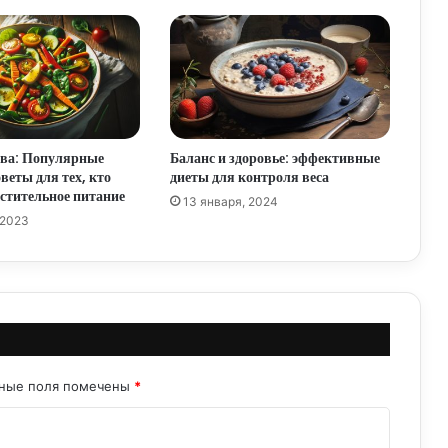
Как получить гражданство РФ:
пошаговое руководство
Здоровое питание: диета для жизни
тва: Популярные
Баланс и здоровье: эффективные
веты для тех, кто
диеты для контроля веса
Приготовление вкусных и полезных
стительное питание
13 января, 2024
блюд: искусство кулинарии
 2023
Сбалансированная диета: ключ к
здоровой и полноценной жизни
Диета при гипотиреозе: улучшаем
ьные поля помечены
*
симптомы и поддерживаем
гормональный баланс