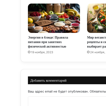
Энергия в блюде: Правила
Мир веганс
питания при занятиях
рецепты и со
физической активностью
выбирает ра
19 ноября, 2023
24 ноября,
Добавить комментарий
Ваш адрес email не будет опубликован.
Обязател
К