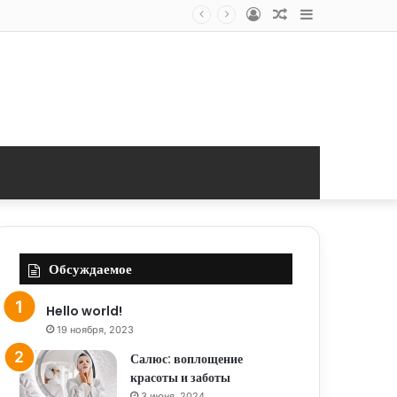
Log
Random
Sidebar
In
Article
Обсуждаемое
Hello world!
19 ноября, 2023
Салюс: воплощение
красоты и заботы
3 июня, 2024