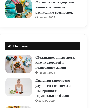
Фитнес: ключ к здоровой
жизни и успешному
расписанию тренировок
1 июня, 2024
Похожее
Сбалансированная диета:
ключ к здоровой и
полноценной жизни
1 июня, 2024
Диета при гипотиреозе:
улучшаем симптомы и
поддерживаем
гормональный баланс
28 мая, 2024