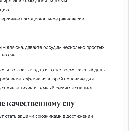
онирование иммунной системы.
ацию.
держивает эмоциональное равновесие.
ым для сна, давайте обсудим несколько простых
тво сна:
я и вставать в одно и то же время каждый день.
ребление кофеина во второй половине дня.
спечьте тихий и темный режим в спальне.
е качественному сну
Без дрожжевое питание: путь к здоровью
и долголетию
ут стать вашими союзниками в достижении
Овощной рай: все о диете на овощах