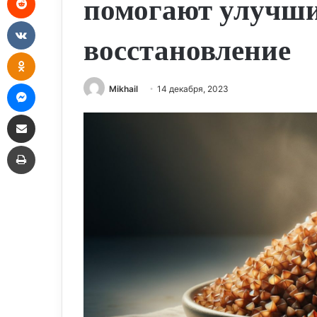
помогают улучши
VKontakte
восстановление
Odnoklassniki
Messenger
Mikhail
14 декабря, 2023
Share via Email
Print