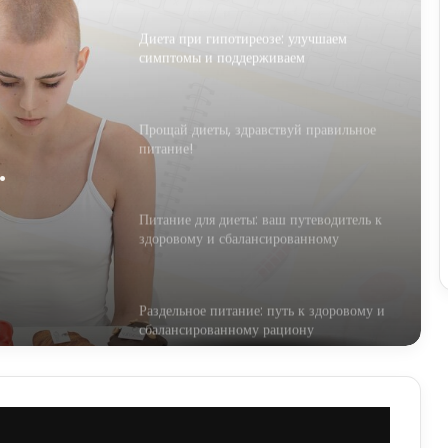
Прощай диеты, здравствуй правильное
питание!
вуй
Питание для диеты: ваш путеводитель к
здоровому и сбалансированному
рациону
Раздельное питание: путь к здоровому и
сбалансированному рациону
Без дрожжевое питание: путь к здоровью
и долголетию
Овощной рай: все о диете на овощах