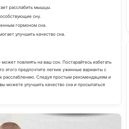
гает расслабить мышцы.
пособствующие сну.
Как получить гражданство РФ:
пошаговое руководство
венным гормоном сна.
огает улучшить качество сна.
Здоровое питание: диета для жизни
 может повлиять на ваш сон. Постарайтесь избегать
Приготовление вкусных и полезных
блюд: искусство кулинарии
то этого предпочтите легкие ужинные варианты с
х расслаблению. Следуя простым рекомендациям и
 вы можете улучшить качество сна и просыпаться
Сбалансированная диета: ключ к
здоровой и полноценной жизни
Диета при гипотиреозе: улучшаем
симптомы и поддерживаем
гормональный баланс