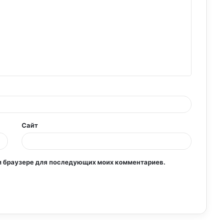
Прощай диеты, здравствуй правильное
питание!
Питание для диеты: ваш путеводитель к
здоровому и сбалансированному
рациону
Раздельное питание: путь к здоровому и
сбалансированному рациону
Сайт
том браузере для последующих моих комментариев.