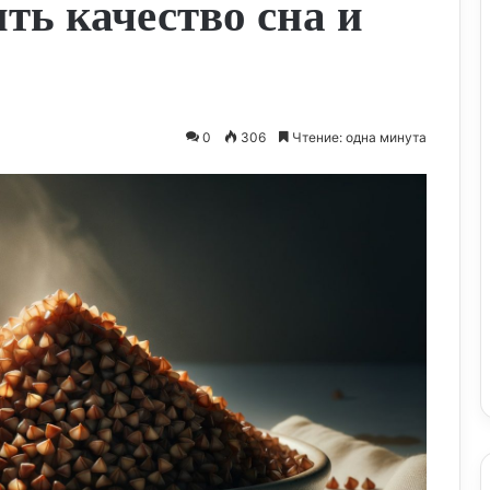
ть качество сна и
0
306
Чтение: одна минута