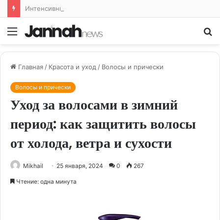
Интенсивные тренировки: путь к максимальной производительности
Меню
По
Главная
/
Красота и уход
/
Волосы и прически
Волосы и прически
Уход за волосами в зимний
период: как защитить волосы
от холода, ветра и сухости
Mikhail
25 января, 2024
0
267
Чтение: одна минута