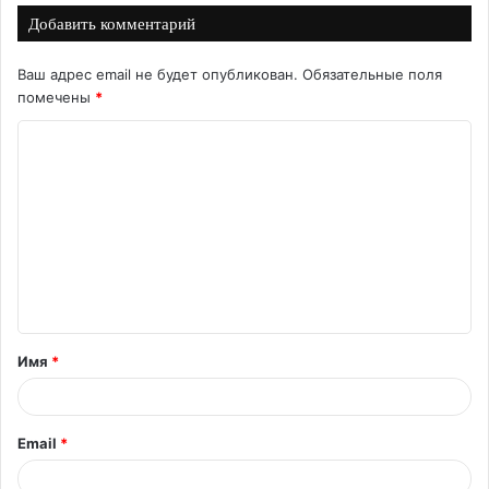
Добавить комментарий
Ваш адрес email не будет опубликован.
Обязательные поля
помечены
*
К
о
м
м
е
н
т
Имя
*
а
р
и
Email
*
й