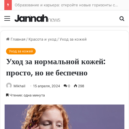
Интенсивные тренировки: путь к максимальной производительности
Меню
По
Главная
/
Красота и уход
/
Уход за кожей
Уход за кожей
Уход за нормальной кожей:
просто, но не беспечно
Mikhail
15 апреля, 2024
0
298
Чтение: одна минута