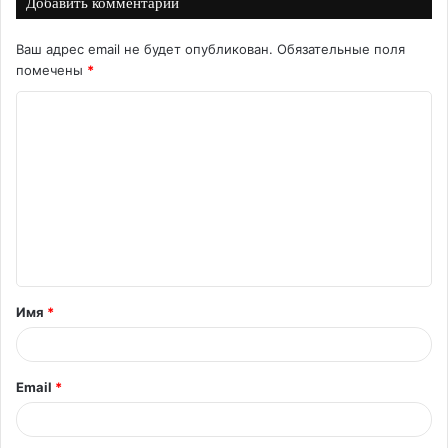
Добавить комментарий
Ваш адрес email не будет опубликован.
Обязательные поля
помечены
*
К
о
м
м
е
н
т
Имя
*
а
р
и
Email
*
й
*